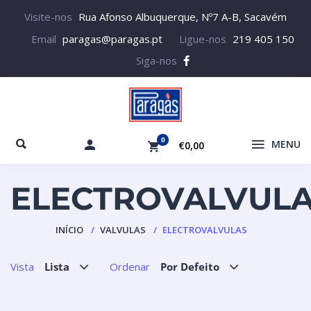
Visite-nos
Rua Afonso Albuquerque, Nº7 A-B, Sacavém
Email
paragas@paragas.pt
Ligue-nos
219 405 150
Siga-nos
0
MENU
€0,00
ELECTROVALVUL
INÍCIO
VALVULAS
ELECTROVALVULAS
Vista
Lista
Ordenar
Por Defeito