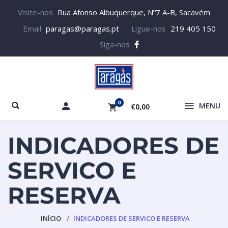
Visite-nos
Rua Afonso Albuquerque, Nº7 A-B, Sacavém
Email
paragas@paragas.pt
Ligue-nos
219 405 150
Siga-nos
0
MENU
€0,00
INDICADORES DE
SERVICO E
RESERVA
INÍCIO
INDICADORES DE SERVICO E RESERVA