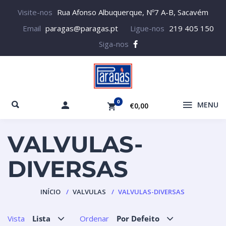
Visite-nos
Rua Afonso Albuquerque, Nº7 A-B, Sacavém
Email
paragas@paragas.pt
Ligue-nos
219 405 150
Siga-nos
0
MENU
€0,00
VALVULAS-
DIVERSAS
INÍCIO
VALVULAS
VALVULAS-DIVERSAS
Vista
Lista
Ordenar
Por Defeito