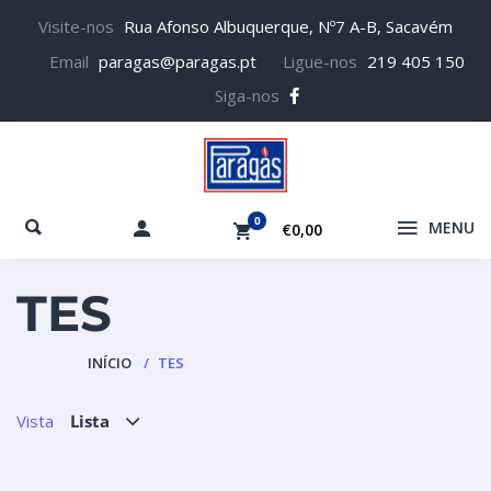
Visite-nos
Rua Afonso Albuquerque, Nº7 A-B, Sacavém
Email
paragas@paragas.pt
Ligue-nos
219 405 150
Siga-nos
0
MENU
€0,00
TES
INÍCIO
TES
Vista
Lista