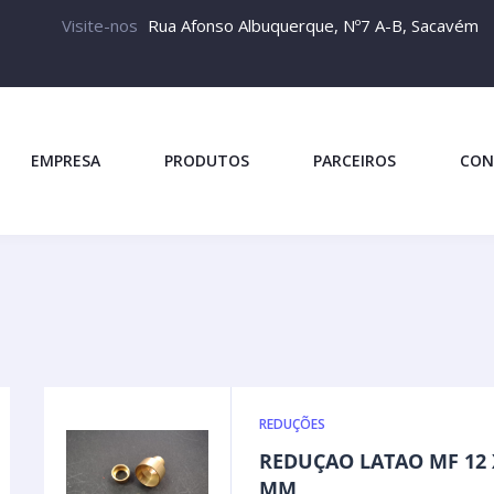
Visite-nos
Rua Afonso Albuquerque, Nº7 A-B, Sacavém
EMPRESA
PRODUTOS
PARCEIROS
CON
REDUÇÕES
REDUÇAO LATAO MF 12 
MM