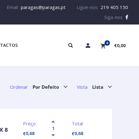
Email
paragas@paragas.pt
Ligue-nos
219 405 150
Siga-nos
0
TACTOS
€0,00
Ordenar
Por Defeito
Vista
Lista
Preço
Total
X 8
0,68
0,68
€
€