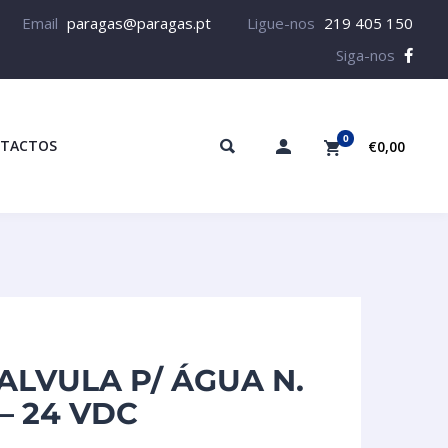
Email
paragas@paragas.pt
Ligue-nos
219 405 150
Siga-nos
0
TACTOS
€0,00
ALVULA P/ ÁGUA N.
 – 24 VDC