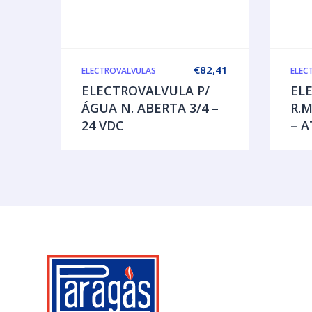
€
82,41
ELECTROVALVULAS
ELEC
ELECTROVALVULA P/
EL
ÁGUA N. ABERTA 3/4 –
R.M
24 VDC
– A