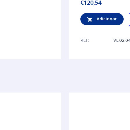
€
120,54
Adicionar
REF:
VL.02.0