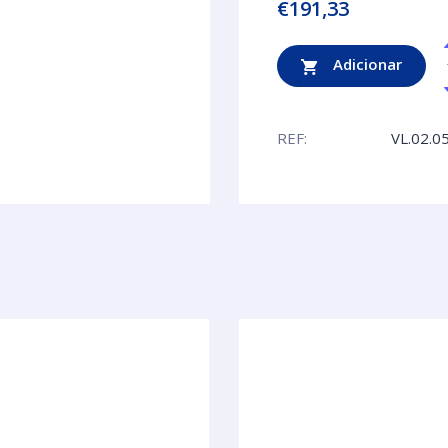
€
191,33
Adicionar
REF:
VL.02.0