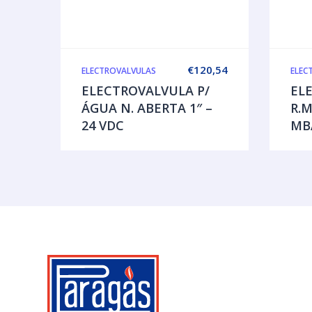
€
120,54
ELECTROVALVULAS
ELEC
ELECTROVALVULA P/
EL
ÁGUA N. ABERTA 1″ –
R.M
24 VDC
MB