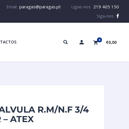
Email
paragas@paragas.pt
Ligue-nos
219 405 150
Siga-nos
0
TACTOS
€0,00
LVULA R.M/N.F 3/4
 – ATEX