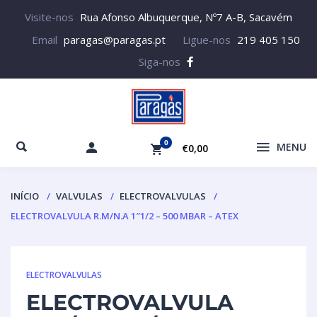
Visite-nos
Rua Afonso Albuquerque, Nº7 A-B, Sacavém
Email
paragas@paragas.pt
Ligue-nos
219 405 150
Siga-nos
0
MENU
€0,00
INÍCIO
VALVULAS
ELECTROVALVULAS
ELECTROVALVULA R.M/N.A 1″1/2 – 500 MBAR – ATEX
ELECTROVALVULAS
ELECTROVALVULA