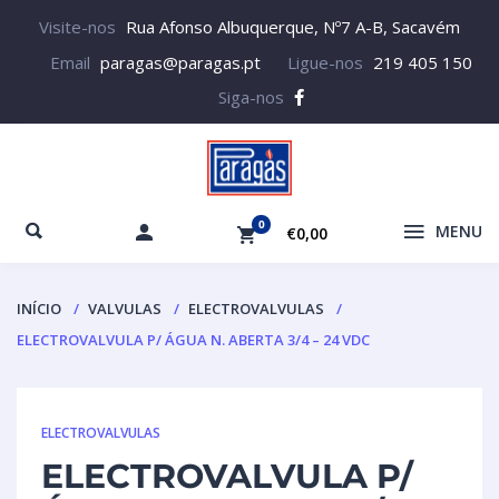
Visite-nos
Rua Afonso Albuquerque, Nº7 A-B, Sacavém
Email
paragas@paragas.pt
Ligue-nos
219 405 150
Siga-nos
0
MENU
€0,00
INÍCIO
VALVULAS
ELECTROVALVULAS
ELECTROVALVULA P/ ÁGUA N. ABERTA 3/4 – 24 VDC
ELECTROVALVULAS
ELECTROVALVULA P/