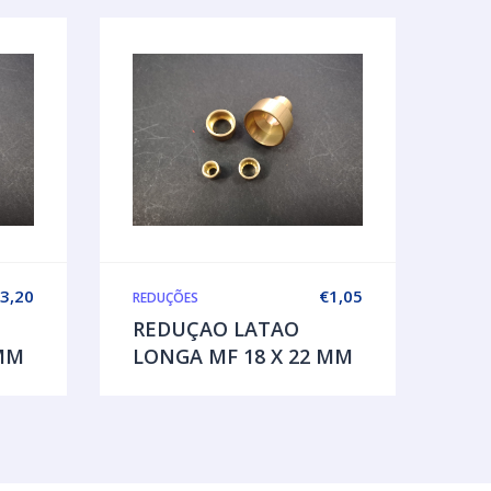
3,20
€
1,05
REDUÇÕES
REDUÇAO LATAO
 MM
LONGA MF 18 X 22 MM