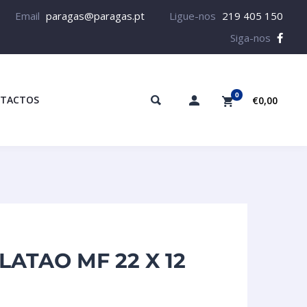
Email
paragas@paragas.pt
Ligue-nos
219 405 150
Siga-nos
0
TACTOS
€0,00
ATAO MF 22 X 12