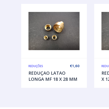
€
1,60
REDUÇÕES
REDU
REDUÇAO LATAO
RE
LONGA MF 18 X 28 MM
X 