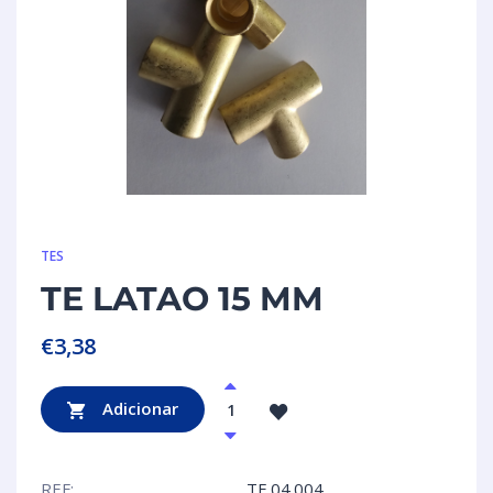
TES
TE LATAO 15 MM
€
3,38
Adicionar
REF:
TE.04.004