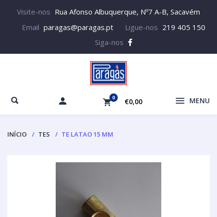
Visite-nos
Rua Afonso Albuquerque, Nº7 A-B, Sacavém
Email
paragas@paragas.pt
Ligue-nos
219 405 150
Siga-nos
0
MENU
€0,00
INÍCIO
TES
TE LATAO 15 MM