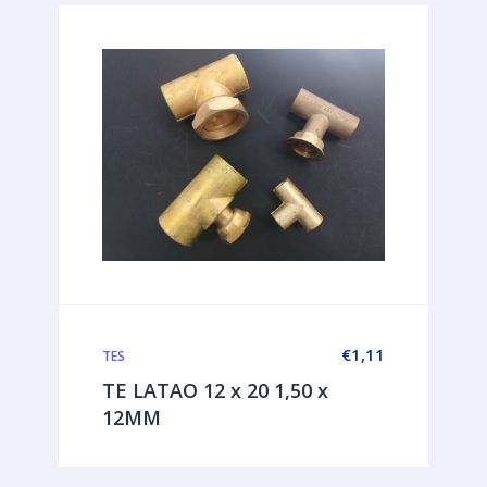
€
1,11
TES
TE LATAO 12 x 20 1,50 x
12MM