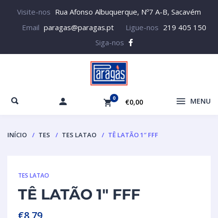
Visite-nos
Rua Afonso Albuquerque, Nº7 A-B, Sacavém
Email
paragas@paragas.pt
Ligue-nos
219 405 150
Siga-nos
0
MENU
€0,00
INÍCIO
TES
TES LATAO
TÊ LATÃO 1″ FFF
TES LATAO
TÊ LATÃO 1″ FFF
€
8,79