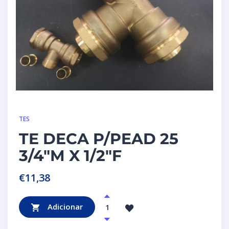
TES
TE DECA P/PEAD 25
3/4″M X 1/2″F
€
11,38
Adicionar