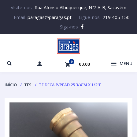
Visite-nos
Rua Afonso Albuquerque, Nº7 A-B, Sacavém
Email
paragas@paragas.pt
Ligue-nos
219 405 150
Siga-nos
0
MENU
€0,00
INÍCIO
TES
TE DECA P/PEAD 25 3/4″M X 1/2″F