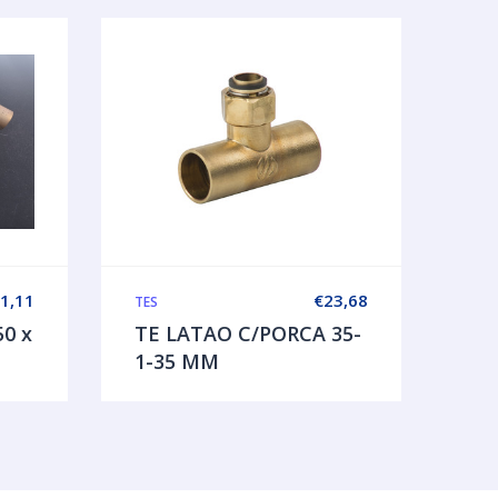
1,11
€
23,68
TES
50 x
TE LATAO C/PORCA 35-
1-35 MM