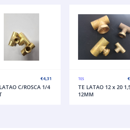
€
4,31
€
TES
LATAO C/ROSCA 1/4
TE LATAO 12 x 20 1,
T
12MM