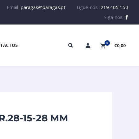
Email
paragas@paragas.pt
Ligue-nos
219 405 150
Siga-nos
0
TACTOS
€0,00
R.28-15-28 MM