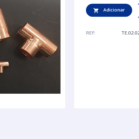
Adicionar
REF:
TE.02.0