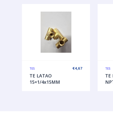
€
4,67
TES
TES
TE LATAO
TE 
15×1/4x15MM
NP