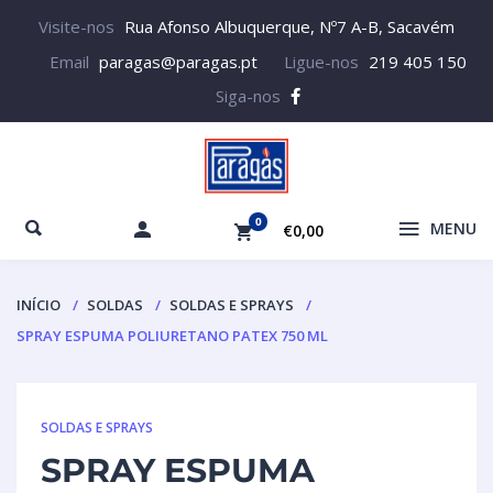
Visite-nos
Rua Afonso Albuquerque, Nº7 A-B, Sacavém
Email
paragas@paragas.pt
Ligue-nos
219 405 150
Siga-nos
0
MENU
€0,00
INÍCIO
SOLDAS
SOLDAS E SPRAYS
SPRAY ESPUMA POLIURETANO PATEX 750 ML
SOLDAS E SPRAYS
SPRAY ESPUMA