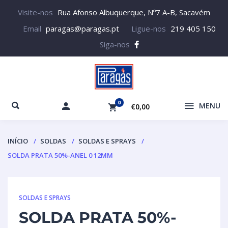
Visite-nos
Rua Afonso Albuquerque, Nº7 A-B, Sacavém
Email
paragas@paragas.pt
Ligue-nos
219 405 150
Siga-nos
0
MENU
€0,00
INÍCIO
SOLDAS
SOLDAS E SPRAYS
SOLDA PRATA 50%-ANEL 0 12MM
SOLDAS E SPRAYS
SOLDA PRATA 50%-