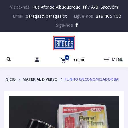
Visite-nos
Rua Afonso Albuquerque, Nº7 A-B, Sacavém
Email
paragas@paragas.pt
Ligue-nos
219 405 150
Siga-nos
0
MENU
€0,00
INÍCIO
MATERIAL DIVERSO
PUNHO C/ECONOMIZADOR BA