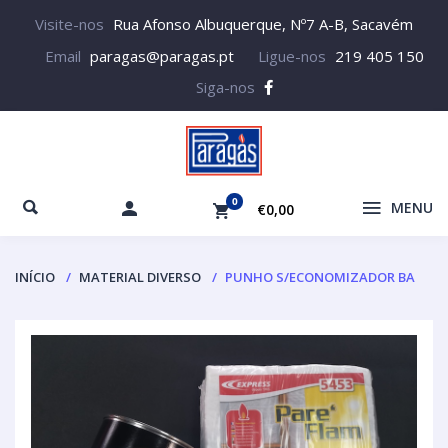
Visite-nos
Rua Afonso Albuquerque, Nº7 A-B, Sacavém
Email
paragas@paragas.pt
Ligue-nos
219 405 150
Siga-nos
0
MENU
€0,00
INÍCIO
MATERIAL DIVERSO
PUNHO S/ECONOMIZADOR BA