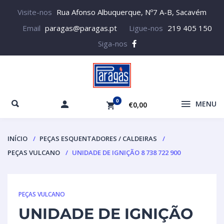
Visite-nos
Rua Afonso Albuquerque, Nº7 A-B, Sacavém
Email
paragas@paragas.pt
Ligue-nos
219 405 150
Siga-nos
0
MENU
€0,00
INÍCIO
PEÇAS ESQUENTADORES / CALDEIRAS
PEÇAS VULCANO
UNIDADE DE IGNIÇÃO 8 738 722 900
PEÇAS VULCANO
UNIDADE DE IGNIÇÃO