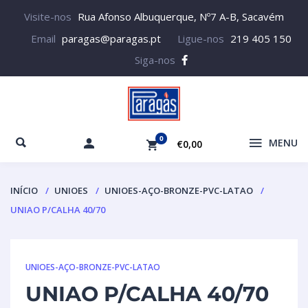
Visite-nos
Rua Afonso Albuquerque, Nº7 A-B, Sacavém
Email
paragas@paragas.pt
Ligue-nos
219 405 150
Siga-nos
0
MENU
€0,00
INÍCIO
UNIOES
UNIOES-AÇO-BRONZE-PVC-LATAO
UNIAO P/CALHA 40/70
UNIOES-AÇO-BRONZE-PVC-LATAO
UNIAO P/CALHA 40/70