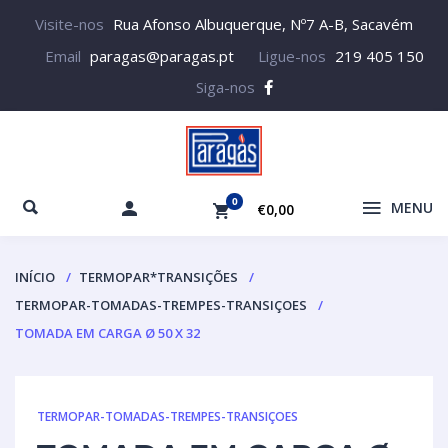
Visite-nos
Rua Afonso Albuquerque, Nº7 A-B, Sacavém
Email
paragas@paragas.pt
Ligue-nos
219 405 150
Siga-nos
0
MENU
€0,00
INÍCIO
TERMOPAR*TRANSIÇÕES
TERMOPAR-TOMADAS-TREMPES-TRANSIÇOES
TOMADA EM CARGA Ø 50 X 32
TERMOPAR-TOMADAS-TREMPES-TRANSIÇOES