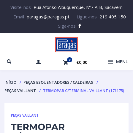
Visite-nos
Rua Afonso Albuquerque, Nº7 A-B, Sacavém
Email
paragas@paragas.pt
Ligue-nos
219 405 150
Siga-nos
0
MENU
€0,00
INÍCIO
PEÇAS ESQUENTADORES / CALDEIRAS
PEÇAS VAILLANT
TERMOPAR C/TERMINAL VAILLANT (171175)
PEÇAS VAILLANT
TERMOPAR