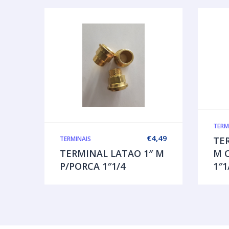
TERM
€
4,49
TERMINAIS
TE
TERMINAL LATAO 1″ M
M C
P/PORCA 1″1/4
1″1