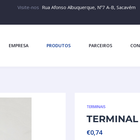
Visite-nos
Rua Afonso Albuquerque, Nº7 A-B, Sacavém
EMPRESA
PRODUTOS
PARCEIROS
CON
TERMINAIS
TERMINAL
€
0,74