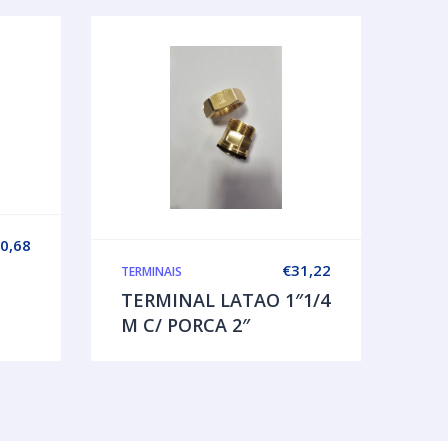
0,68
€
31,22
TERMINAIS
TERMINAL LATAO 1″1/4
M C/ PORCA 2″