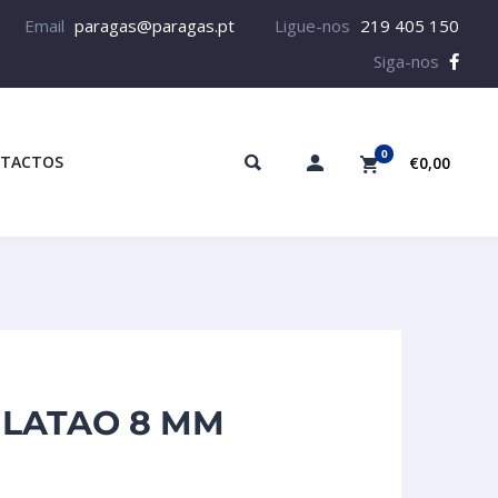
Email
paragas@paragas.pt
Ligue-nos
219 405 150
Siga-nos
0
TACTOS
€0,00
 LATAO 8 MM