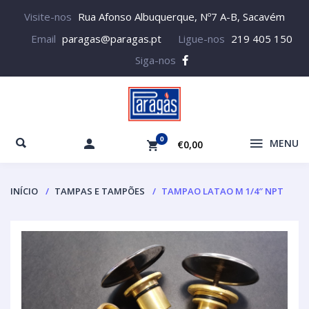
Visite-nos
Rua Afonso Albuquerque, Nº7 A-B, Sacavém
Email
paragas@paragas.pt
Ligue-nos
219 405 150
Siga-nos
0
MENU
€0,00
INÍCIO
TAMPAS E TAMPÕES
TAMPAO LATAO M 1/4″ NPT