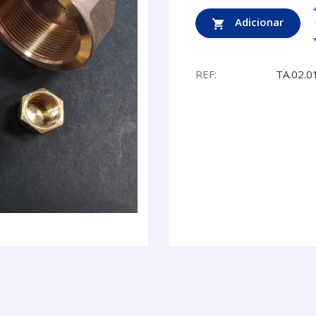
Adicionar
REF:
TA.02.0