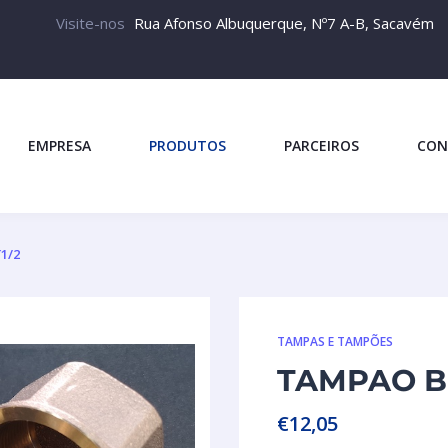
Visite-nos
Rua Afonso Albuquerque, Nº7 A-B, Sacavém
EMPRESA
PRODUTOS
PARCEIROS
CON
1/2
TAMPAS E TAMPÕES
TAMPAO BR
€
12,05