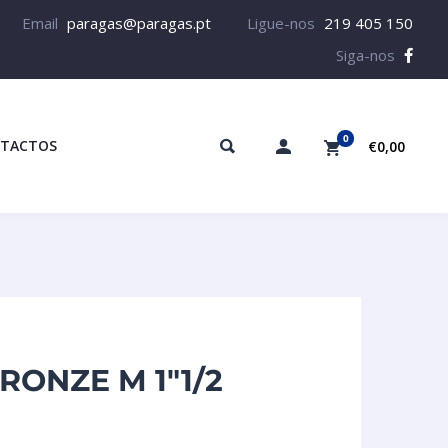
Email
paragas@paragas.pt
Ligue-nos
219 405 150
Siga-nos
0
TACTOS
€0,00
ONZE M 1″1/2