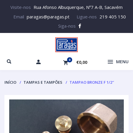
Visite-nos
Rua Afonso Albuquerque, Nº7 A-B, Sacavém
Email
paragas@paragas.pt
Ligue-nos
219 405 150
Siga-nos
0
MENU
€0,00
INÍCIO
TAMPAS E TAMPÕES
TAMPAO BRONZE F 1/2″