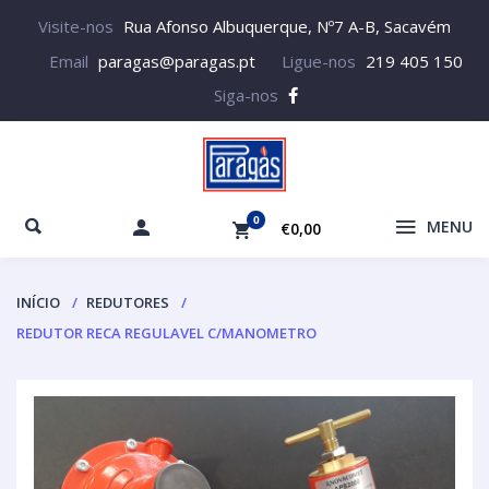
Visite-nos
Rua Afonso Albuquerque, Nº7 A-B, Sacavém
Email
paragas@paragas.pt
Ligue-nos
219 405 150
Siga-nos
0
MENU
€0,00
INÍCIO
REDUTORES
REDUTOR RECA REGULAVEL C/MANOMETRO