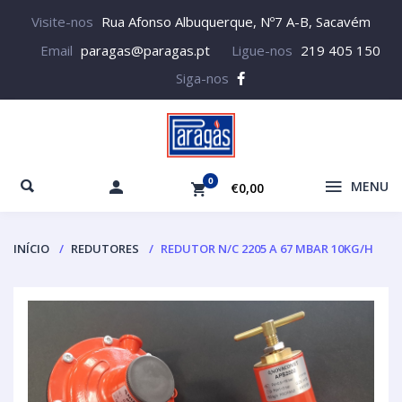
Visite-nos
Rua Afonso Albuquerque, Nº7 A-B, Sacavém
Email
paragas@paragas.pt
Ligue-nos
219 405 150
Siga-nos
0
MENU
€0,00
INÍCIO
REDUTORES
REDUTOR N/C 2205 A 67 MBAR 10KG/H