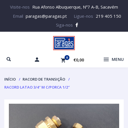
Visite-nos
Rua Afonso Albuquerque, Nº7 A-B, Sacavém
Email
paragas@paragas.pt
Ligue-nos
219 405 150
Siga-nos
0
MENU
€0,00
INÍCIO
RACORD DE TRANSIÇÃO
RACORD LATAO 3/4″ M C/PORCA 1/2″