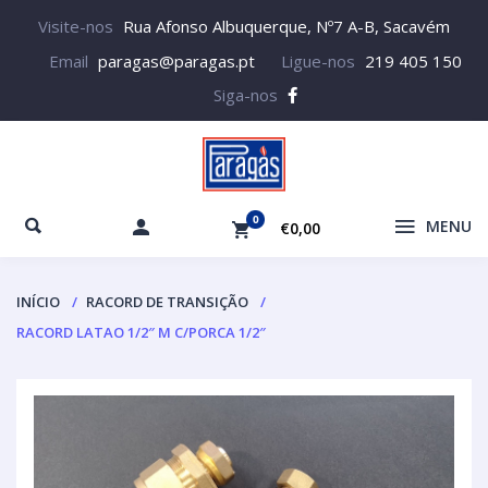
Visite-nos
Rua Afonso Albuquerque, Nº7 A-B, Sacavém
Email
paragas@paragas.pt
Ligue-nos
219 405 150
Siga-nos
0
MENU
€0,00
INÍCIO
RACORD DE TRANSIÇÃO
RACORD LATAO 1/2″ M C/PORCA 1/2″