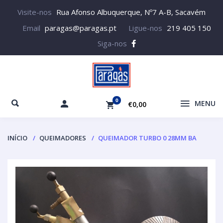
Visite-nos
Rua Afonso Albuquerque, Nº7 A-B, Sacavém
Email
paragas@paragas.pt
Ligue-nos
219 405 150
Siga-nos
0
MENU
€0,00
INÍCIO
QUEIMADORES
QUEIMADOR TURBO 0 28MM BA