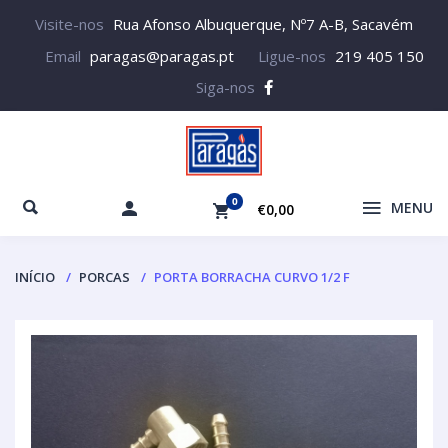
Visite-nos
Rua Afonso Albuquerque, Nº7 A-B, Sacavém
Email
paragas@paragas.pt
Ligue-nos
219 405 150
Siga-nos
0
MENU
€0,00
INÍCIO
PORCAS
PORTA BORRACHA CURVO 1/2 F