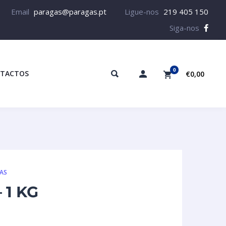
Email
paragas@paragas.pt
Ligue-nos
219 405 150
Siga-nos
0
TACTOS
€0,00
MAS
 1 KG