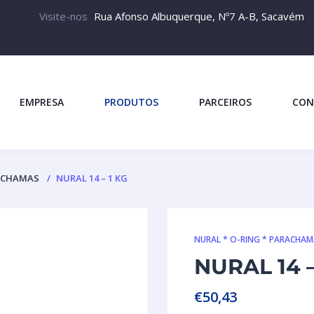
Visite-nos
Rua Afonso Albuquerque, Nº7 A-B, Sacavém
EMPRESA
PRODUTOS
PARCEIROS
CON
RACHAMAS
NURAL 14 – 1 KG
NURAL * O-RING * PARACHA
NURAL 14 –
€
50,43