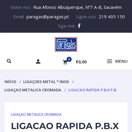
Visite-nos
Rua Afonso Albuquerque, Nº7 A-B, Sacavém
Email
paragas@paragas.pt
Ligue-nos
219 405 150
Siga-nos
0
MENU
€0,00
INÍCIO
LIGAÇOES METAL * INOX
LIGAÇAO METALICA CROMADA
LIGACAO RAPIDA P.B.X P.B.
LIGAÇAO METALICA CROMADA
LIGACAO RAPIDA P.B.X