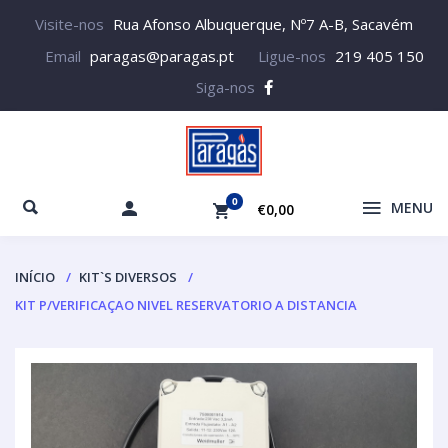
Visite-nos
Rua Afonso Albuquerque, Nº7 A-B, Sacavém
Email
paragas@paragas.pt
Ligue-nos
219 405 150
Siga-nos
0
MENU
€0,00
INÍCIO
KIT`S DIVERSOS
KIT P/VERIFICAÇAO NIVEL RESERVATORIO A DISTANCIA