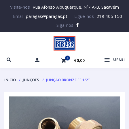
Visite-nos
Rua Afonso Albuquerque, Nº7 A-B, Sacavém
Email
paragas@paragas.pt
Ligue-nos
219 405 150
Siga-nos
0
MENU
€0,00
INÍCIO
JUNÇÕES
JUNÇAO BRONZE FF 1/2″