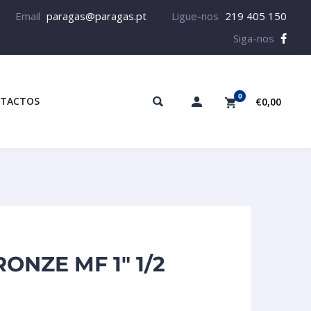
Email
paragas@paragas.pt
Ligue-nos
219 405 150
Siga-nos
0
TACTOS
€0,00
ONZE MF 1″ 1/2