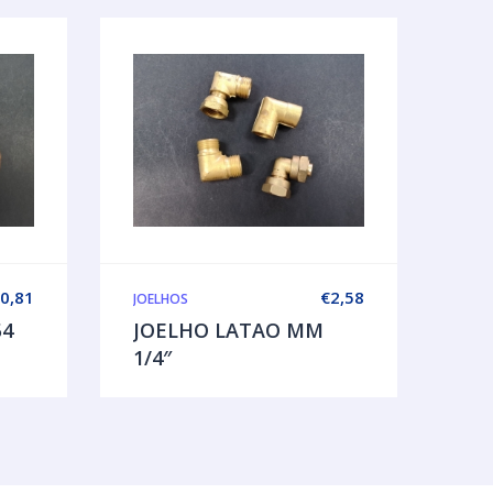
0,81
€
2,58
JOELHOS
54
JOELHO LATAO MM
1/4″