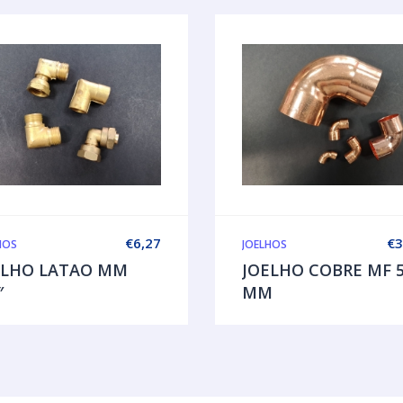
€
6,27
€
3
HOS
JOELHOS
ELHO LATAO MM
JOELHO COBRE MF 
″
MM