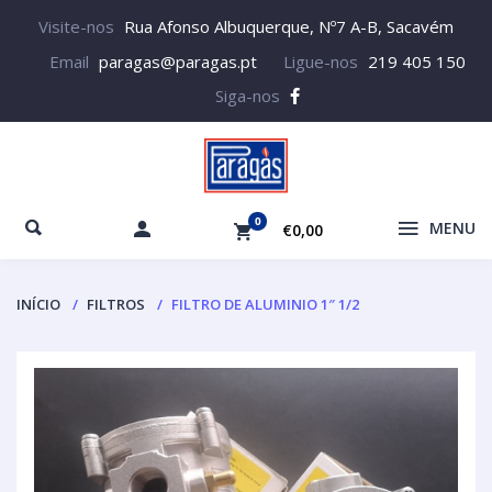
Visite-nos
Rua Afonso Albuquerque, Nº7 A-B, Sacavém
Email
paragas@paragas.pt
Ligue-nos
219 405 150
Siga-nos
0
MENU
€0,00
INÍCIO
FILTROS
FILTRO DE ALUMINIO 1″ 1/2