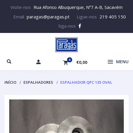
Visite-nos
Rua Afonso Albuquerque, Nº7 A-B, Sacavém
Email
paragas@paragas.pt
Ligue-nos
219 405 150
Siga-nos
0
MENU
€0,00
INÍCIO
ESPALHADORES
ESPALHADOR QPC 135 OVAL