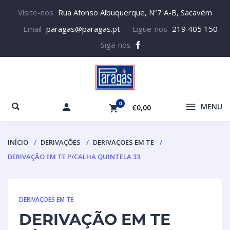
Visite-nos
Rua Afonso Albuquerque, Nº7 A-B, Sacavém
Email
paragas@paragas.pt
Ligue-nos
219 405 150
Siga-nos
0
MENU
€0,00
INÍCIO
DERIVAÇÕES
DERIVAÇOES EM TE
DERIVAÇÃO EM TE P/CALHA QUINTELA 33
DERIVAÇOES EM TE
DERIVAÇÃO EM TE