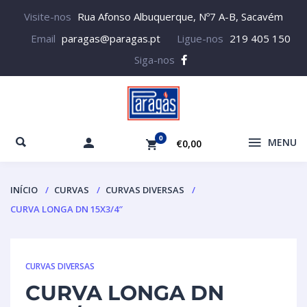
Visite-nos
Rua Afonso Albuquerque, Nº7 A-B, Sacavém
Email
paragas@paragas.pt
Ligue-nos
219 405 150
Siga-nos
0
MENU
€0,00
INÍCIO
CURVAS
CURVAS DIVERSAS
CURVA LONGA DN 15X3/4″
CURVAS DIVERSAS
CURVA LONGA DN