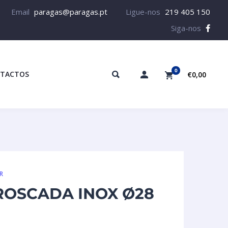
Email
paragas@paragas.pt
Ligue-nos
219 405 150
Siga-nos
0
TACTOS
€0,00
R
ROSCADA INOX Ø28