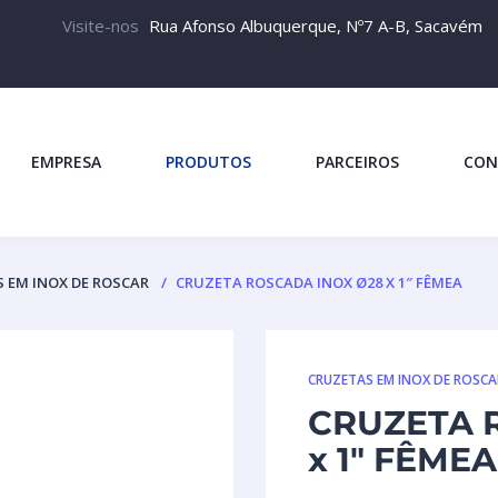
Visite-nos
Rua Afonso Albuquerque, Nº7 A-B, Sacavém
EMPRESA
PRODUTOS
PARCEIROS
CON
 EM INOX DE ROSCAR
CRUZETA ROSCADA INOX Ø28 X 1″ FÊMEA
CRUZETAS EM INOX DE ROSCA
CRUZETA 
x 1″ FÊMEA