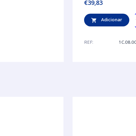
€
39,83
Adicionar
REF:
1C.08.0