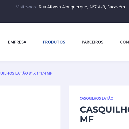
Visite-nos
Rua Afonso Albuquerque, Nº7 A-B, Sacavém
EMPRESA
PRODUTOS
PARCEIROS
CON
UILHOS LATÃO 3″ X 1″1/4 MF
CASQUILHOS LATÃO
CASQUILHO
MF