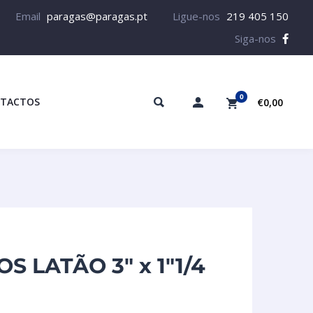
Email
paragas@paragas.pt
Ligue-nos
219 405 150
Siga-nos
0
TACTOS
€0,00
S LATÃO 3″ x 1″1/4