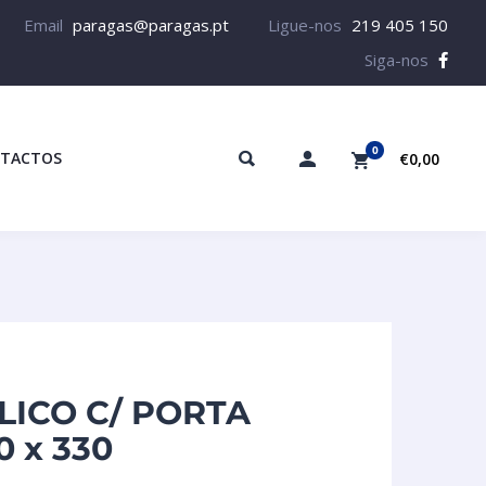
Email
paragas@paragas.pt
Ligue-nos
219 405 150
Siga-nos
0
TACTOS
€0,00
LICO C/ PORTA
0 x 330