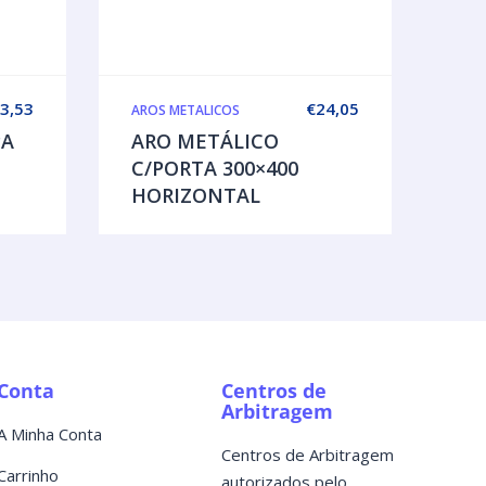
3,53
€
24,05
AROS METALICOS
PA
ARO METÁLICO
C/PORTA 300×400
HORIZONTAL
Conta
Centros de
Arbitragem
A Minha Conta
Centros de Arbitragem
Carrinho
autorizados pelo