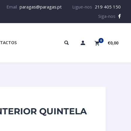
Email
paragas@paragas.pt
Ligue-nos
219 405 150
Siga-nos
0
TACTOS
€0,00
NTERIOR QUINTELA