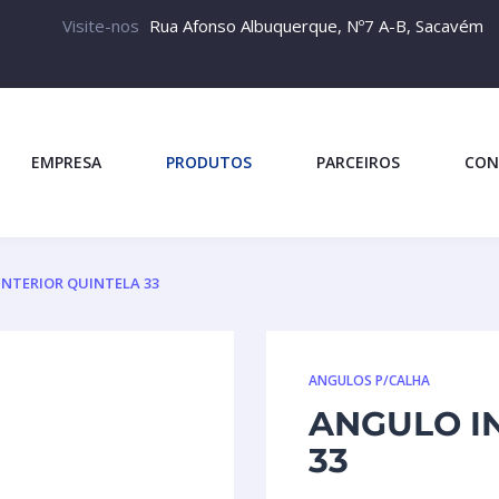
Visite-nos
Rua Afonso Albuquerque, Nº7 A-B, Sacavém
EMPRESA
PRODUTOS
PARCEIROS
CON
NTERIOR QUINTELA 33
ANGULOS P/CALHA
ANGULO I
33