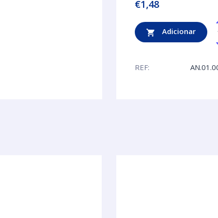
€
1,48
Adicionar
REF:
AN.01.0