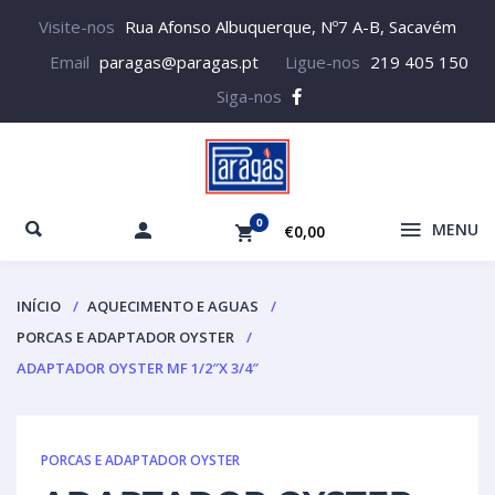
Visite-nos
Rua Afonso Albuquerque, Nº7 A-B, Sacavém
Email
paragas@paragas.pt
Ligue-nos
219 405 150
Siga-nos
0
MENU
€0,00
INÍCIO
AQUECIMENTO E AGUAS
PORCAS E ADAPTADOR OYSTER
ADAPTADOR OYSTER MF 1/2″X 3/4″
PORCAS E ADAPTADOR OYSTER